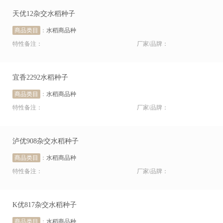
天优12杂交水稻种子
商品类目
：
水稻商品种
特性备注：
厂家/品牌：
宜香2292水稻种子
商品类目
：
水稻商品种
特性备注：
厂家/品牌：
泸优908杂交水稻种子
商品类目
：
水稻商品种
特性备注：
厂家/品牌：
K优817杂交水稻种子
商品类目
：
水稻商品种