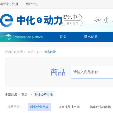
请登录
|
注册
用户中心
资讯中心
返回首页
首页
资讯信息
我所在的位置：
资讯中心
>
商品目录
商品
全部结果
>
商品
>
种业经营市场
经营中心：
种业经营市场
湖南成品油市场
福建成品油市场